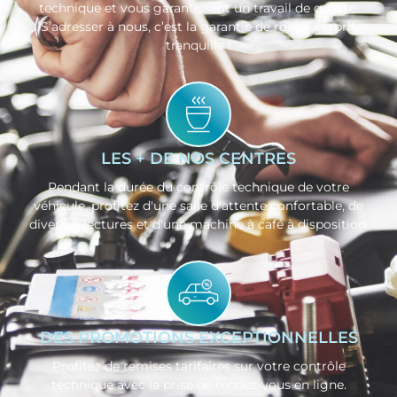
technique et vous garantissent un travail de qualité.
S’adresser à nous, c’est la garantie de rouler l’esprit
tranquille !
LES + DE NOS CENTRES
Pendant la durée du contrôle technique de votre
véhicule, profitez d'une salle d'attente confortable, de
diverses lectures et d'une machine à café à disposition.
DES PROMOTIONS EXCEPTIONNELLES
Profitez de remises tarifaires sur votre contrôle
technique avec la prise de rendez-vous en ligne.