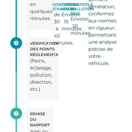
en
CONTRÔLE
CONTRE-
CONTRÔLE
génération,
STANDARD
VISITE
POLLUTION
quelques
SEUL
conformes
de
Environ
minutes
Environ
aux normes
30
15
20
en vigueur,
à
minutes
minutes
permettant
45
une analyse
minutes.
VÉRIFICATION
précise de
DES POINTS
RÉGLEMENTAIRES
votre
(freins,
véhicule.
éclairage,
pollution,
direction,
etc.)
REMISE
DU
RAPPORT
avec ou