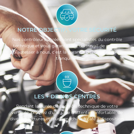
NOTRE OBJECTIF, VOTRE SÉCURITÉ
Nos contrôleurs agréés sont spécialistes du contrôle
technique et vous garantissent un travail de qualité.
S’adresser à nous, c’est la garantie de rouler l’esprit
tranquille !
LES + DE NOS CENTRES
Pendant la durée du contrôle technique de votre
véhicule, profitez d'une salle d'attente confortable, de
diverses lectures et d'une machine à café à disposition.