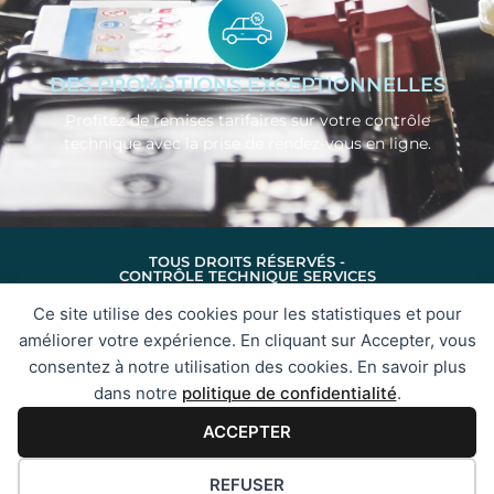
DES PROMOTIONS EXCEPTIONNELLES
Profitez de remises tarifaires sur votre contrôle
technique avec la prise de rendez-vous en ligne.
TOUS DROITS RÉSERVÉS -
CONTRÔLE TECHNIQUE SERVICES
MENTIONS LÉGALES
CONFIDENTIALITÉ
Ce site utilise des cookies pour les statistiques et pour
PLAN DU SITE
améliorer votre expérience. En cliquant sur Accepter, vous
consentez à notre utilisation des cookies. En savoir plus
dans notre
politique de confidentialité
.
PRÉFÉRENCES DES COOKIES
ACCEPTER
REFUSER
NOS CENTRES
CONTRÔLE
CTS
CONTACT