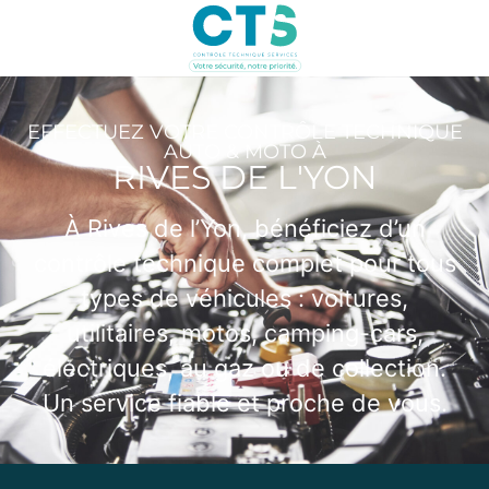
EFFECTUEZ VOTRE CONTRÔLE TECHNIQUE
AUTO & MOTO À
RIVES DE L'YON
À Rives de l’Yon, bénéficiez d’un
contrôle technique complet pour tous
types de véhicules : voitures,
utilitaires, motos, camping-cars,
électriques, au gaz ou de collection.
Un service fiable et proche de vous.