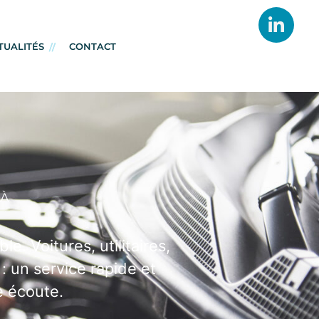
TUALITÉS
CONTACT
 À
e. Voitures, utilitaires,
: un service rapide et
e écoute.