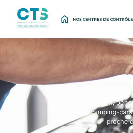
NOS CENTRES DE CONTRÔLE
E
À Saint-Herblain, bénéfi
motos, camping-cars, 
proche d