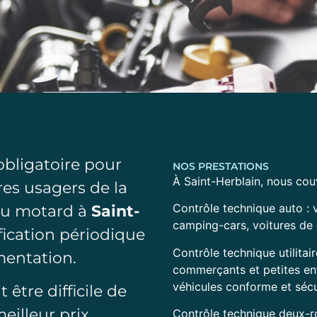
obligatoire pour
NOS PRESTATIONS
À Saint-Herblain, nous cou
tres usagers de la
 ou motard à
Saint-
Contrôle technique auto : v
camping-cars, voitures de 
ification périodique
Contrôle technique utilitair
mentation.
commerçants et petites ent
véhicules conforme et sécu
 être difficile de
eilleur prix.
Contrôle technique deux-ro