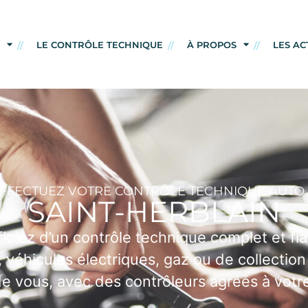
LE CONTRÔLE TECHNIQUE
À PROPOS
LES AC
FFECTUEZ VOTRE CONTRÔLE TECHNIQUE AUTO
SAINT-HERBLAIN
ciez d’un contrôle technique complet et fiabl
véhicules électriques, gaz ou de collection 
e vous, avec des contrôleurs agréés à votr