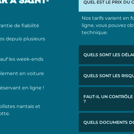
 À SAINT-
QUEL EST LE PRIX DU 
Nos tarifs varient en 
ligne, vous pouvez ob
ntie de fiabilité
technique.
s depuis plusieurs
QUELS SONT LES DÉLA
auf les week-ends
ilement en voiture
QUELS SONT LES RISQU
éservant en ligne !
FAUT-IL UN CONTRÔLE
?
listes nantais et
otte.
QUELS DOCUMENTS DO