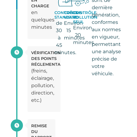
sont de
CHARGE
dernière
en
CONTRÔLE
CONTRE-
CONTRÔLE
génération,
STANDARD
VISITE
POLLUTION
quelques
SEUL
conformes
de
Environ
minutes
Environ
aux normes
30
15
20
en vigueur,
à
minutes
minutes
permettant
45
une analyse
minutes.
VÉRIFICATION
précise de
DES POINTS
RÉGLEMENTAIRES
votre
(freins,
véhicule.
éclairage,
pollution,
direction,
etc.)
REMISE
DU