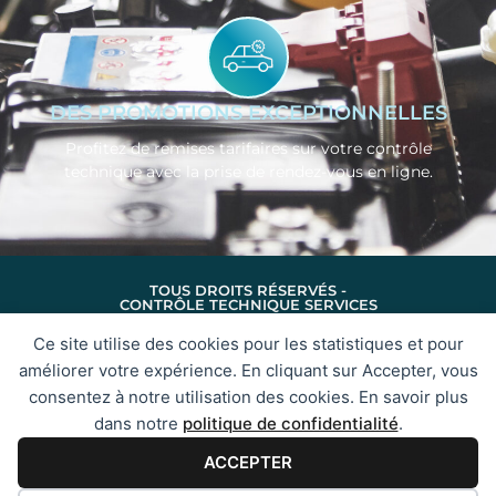
DES PROMOTIONS EXCEPTIONNELLES
Profitez de remises tarifaires sur votre contrôle
technique avec la prise de rendez-vous en ligne.
TOUS DROITS RÉSERVÉS -
CONTRÔLE TECHNIQUE SERVICES
MENTIONS LÉGALES
CONFIDENTIALITÉ
Ce site utilise des cookies pour les statistiques et pour
PLAN DU SITE
améliorer votre expérience. En cliquant sur Accepter, vous
consentez à notre utilisation des cookies. En savoir plus
dans notre
politique de confidentialité
.
PRÉFÉRENCES DES COOKIES
ACCEPTER