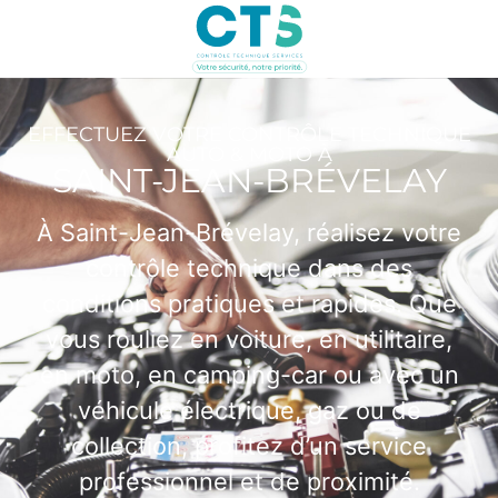
EFFECTUEZ VOTRE CONTRÔLE TECHNIQUE
AUTO & MOTO À
SAINT-JEAN-BRÉVELAY
À Saint-Jean-Brévelay, réalisez votre
contrôle technique dans des
conditions pratiques et rapides. Que
vous rouliez en voiture, en utilitaire,
en moto, en camping-car ou avec un
véhicule électrique, gaz ou de
collection, profitez d’un service
professionnel et de proximité.