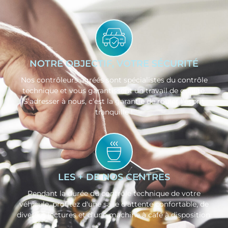
NOTRE OBJECTIF, VOTRE SÉCURITÉ
Nos contrôleurs agréés sont spécialistes du contrôle
technique et vous garantissent un travail de qualité.
S’adresser à nous, c’est la garantie de rouler l’esprit
tranquille !
LES + DE NOS CENTRES
Pendant la durée du contrôle technique de votre
véhicule, profitez d'une salle d'attente confortable, de
diverses lectures et d'une machine à café à disposition.